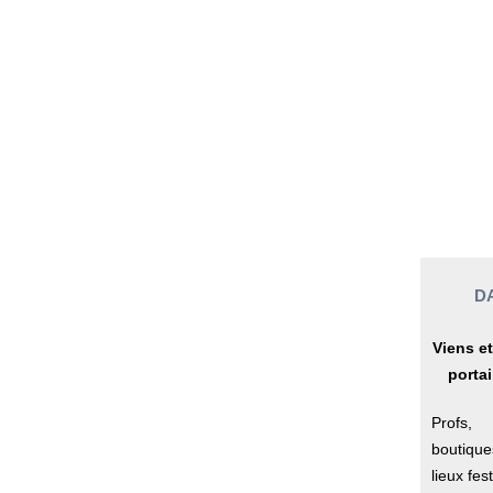
D
Viens e
portai
Profs, 
boutique
lieux fes