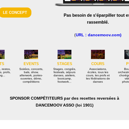
LE CONCEPT
Pas besoin de s'éparpiller tout e
rassemblé.
(
URL : dancemoov.com)
P
TS
EVENTS
STAGES
COURS
Bou
, restos,
Soirées, concerts,
Stages, congrès,
Associations,
orchestr
s, profs,
bals, show,
festivals, séjours
écoles, tous les
chorég
g...
afterwork, portes-
danses, ateliers,
cours, les profs et
vid
ouvertes, démo,
bootcamp,
les fédérations de
phot
compétitions
footwork...
danses
SPONSOR COMPÉTITEURS par des recettes reversées à
DANCEMOOV ASSO (loi 1901)