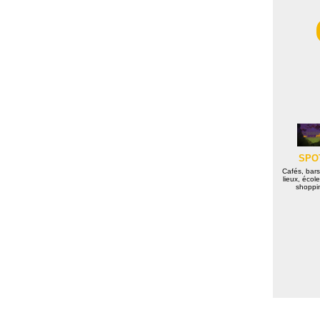
SPO
Cafés, bars
lieux, école
shoppin