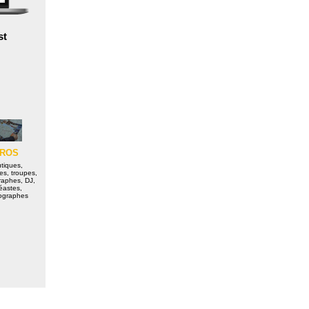
st
ROS
tiques,
es, troupes,
raphes, DJ,
éastes,
ographes