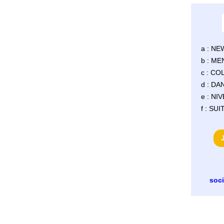
a : NE
b : M
c : C
d : D
e : NI
f : SU
soc