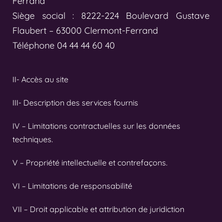
Ferrand
Siège social : 8222-224 Boulevard Gustave
Flaubert – 63000 Clermont-Ferrand
Téléphone 04 44 44 60 40
II- Accès au site
III- Description des services fournis
IV – Limitations contractuelles sur les données
techniques.
V – Propriété intellectuelle et contrefaçons.
VI – Limitations de responsabilité
Pour être logé dans la bonne tranche d'âge n'oublie aucune bougie.
VII – Droit applicable et attribution de juridiction